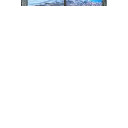
Pystiffi- lasinaluset
€
15,00