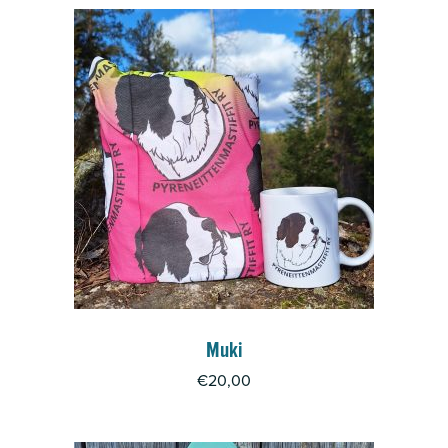
Muki
€
20,00