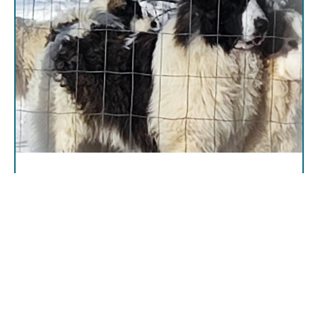
Saija Järveläinen
Kolunpurontie 219
72840 Saarela
0456746100
CIELO ROJO