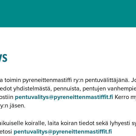
ys
a toimin pyreneittenmastiffi ry:n pentuvälittäjänä. 
tiedot yhdistelmästä, pennuista, pentujen vanhempi
ostiin
pentuvalitys@pyreneittenmastiffit.fi
Kerro my
ry:n jäsen.
aikuiselle koiralle, laita koiran tiedot sekä lyhyesti
ietosi
pentuvalitys@pyreneittenmastiffit.fi