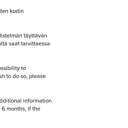
uden kodin
distelmän täyttävän
ltä saat tarvittaessa
sibility to
sh to do so, please
dditional information
s 6 months, if the