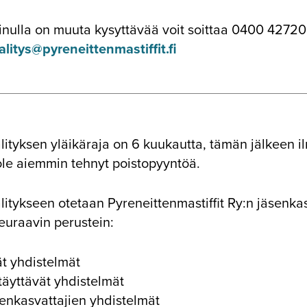
sinulla on muuta kysyttävää voit soittaa 0400 427206
litys@pyreneittenmastiffit.fi
ityksen yläikäraja on 6 kuukautta, tämän jälkeen il
 ole aiemmin tehnyt poistopyyntöä.
itykseen otetaan Pyreneittenmastiffit Ry:n jäsenkas
 seuraavin perustein:
ät yhdistelmät
täyttävät yhdistelmät
enkasvattajien yhdistelmät