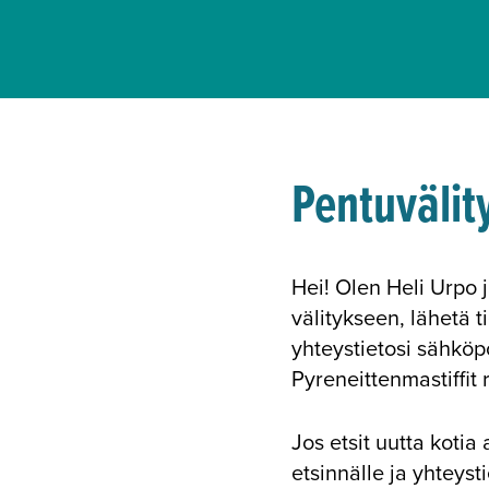
Pentuvälit
Hei! Olen Heli Urpo j
välitykseen, lähetä 
yhteystietosi sähköp
Pyreneittenmastiffit 
Jos etsit uutta kotia 
etsinnälle ja yhteyst