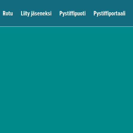
Rotu
Liity jäseneksi
Pystiffipuoti
Pystiffiportaali