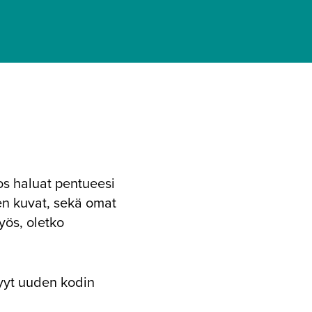
Jos haluat pentueesi
en kuvat, sekä omat
ös, oletko
 syyt uuden kodin