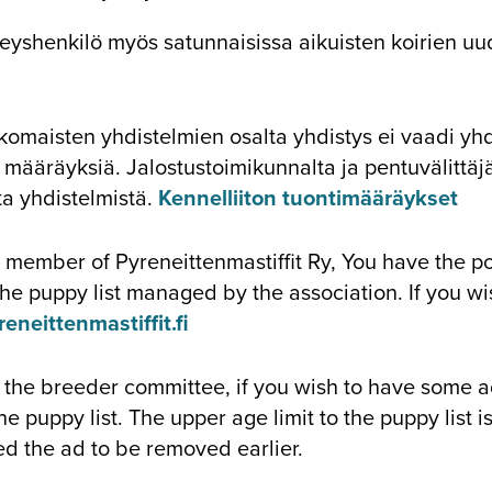
teyshenkilö myös satunnaisissa aikuisten koirien u
omaisten yhdistelmien osalta yhdistys ei vaadi yh
määräyksiä. Jalostustoimikunnalta ja pentuvälittäjä
ta yhdistelmistä.
Kennelliiton tuontimääräykset
 member of Pyreneittenmastiffit Ry, You have the pos
the puppy list managed by the association. If you wi
eneittenmastiffit.fi
 the breeder committee, if you wish to have some a
the puppy list. The upper age limit to the puppy list i
d the ad to be removed earlier.