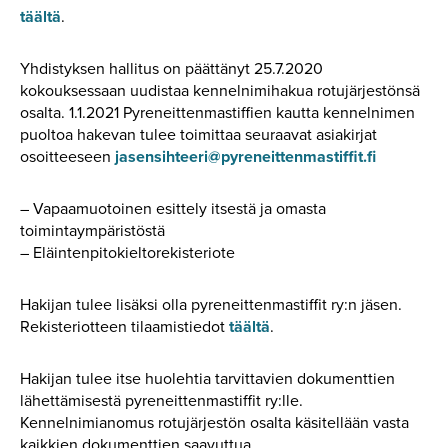
täältä
.
Yhdistyksen hallitus on päättänyt 25.7.2020
kokouksessaan uudistaa kennelnimihakua rotujärjestönsä
osalta. 1.1.2021 Pyreneittenmastiffien kautta kennelnimen
puoltoa hakevan tulee toimittaa seuraavat asiakirjat
osoitteeseen
jasensihteeri@pyreneittenmastiffit.fi
– Vapaamuotoinen esittely itsestä ja omasta
toimintaympäristöstä
– Eläintenpitokieltorekisteriote
Hakijan tulee lisäksi olla pyreneittenmastiffit ry:n jäsen.
Rekisteriotteen tilaamistiedot
täältä
.
Hakijan tulee itse huolehtia tarvittavien dokumenttien
lähettämisestä pyreneittenmastiffit ry:lle.
Kennelnimianomus rotujärjestön osalta käsitellään vasta
kaikkien dokumenttien saavuttua.