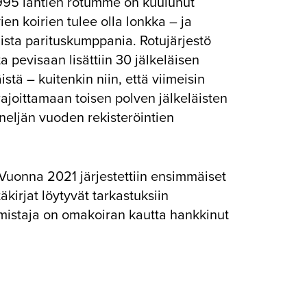
1995 lähtien rotumme on kuulunut
en koirien tulee olla lonkka – ja
aista parituskumppania. Rotujärjestö
 pevisaan lisättiin 30 jälkeläisen
stä – kuitenkin niin, että viimeisin
ajoittamaan toisen polven jälkeläisten
 neljän vuoden rekisteröintien
 Vuonna 2021 järjestettiin ensimmäiset
äkirjat löytyvät tarkastuksiin
i omistaja on omakoiran kautta hankkinut