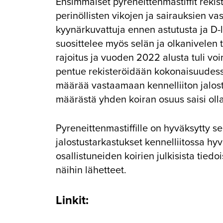
Ensimmäiset pyreneittenmastiffit reki
perinöllisten vikojen ja sairauksien va
kyynärkuvattuja ennen astutusta ja D-l
suosittelee myös selän ja olkanivelen 
rajoitus ja vuoden 2022 alusta tuli voi
pentue rekisteröidään kokonaisuudessaa
määrää vastaamaan kennelliiton jalostu
määrästä yhden koiran osuus saisi oll
Pyreneittenmastiffille on hyväksytty s
jalostustarkastukset kennelliitossa hyvä
osallistuneiden koirien julkisista tied
näihin lähetteet.
Linkit: