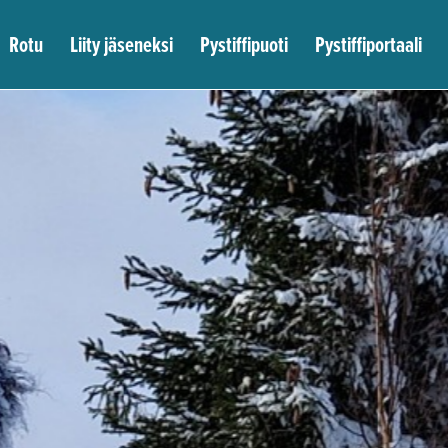
Rotu
Liity jäseneksi
Pystiffipuoti
Pystiffiportaali