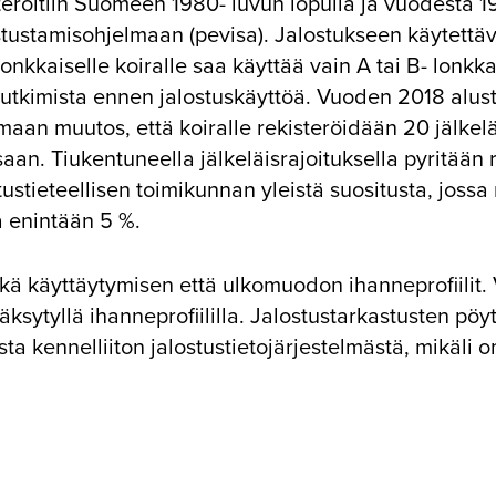
steröitiin Suomeen 1980- luvun lopulla ja vuodesta 
stustamisohjelmaan (pevisa). Jalostukseen käytettävi
onkkaiselle koiralle saa käyttää vain A tai B- lonkk
tutkimista ennen jalostuskäyttöä. Vuoden 2018 alusta
maan muutos, että koiralle rekisteröidään 20 jälkeläi
n. Tiukentuneella jälkeläisrajoituksella pyritään r
stieteellisen toimikunnan yleistä suositusta, jossa
a enintään 5 %.
ekä käyttäytymisen että ulkomuodon ihanneprofiilit.
ksytyllä ihanneprofiililla. Jalostustarkastusten pöyt
oista kennelliiton jalostustietojärjestelmästä, mikäl