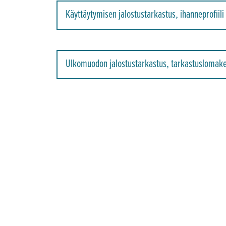
Käyttäytymisen jalostustarkastus, ihanneprofiili
Ulkomuodon jalostustarkastus, tarkastuslomak
Ulkomuodon Jalostustarkastuslomake