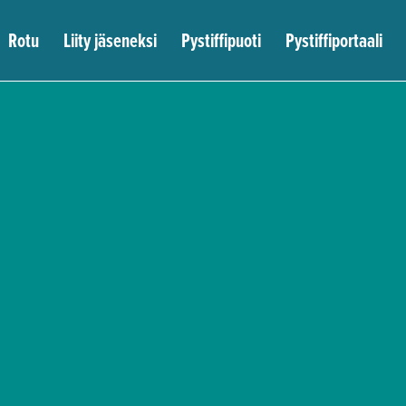
Rotu
Liity jäseneksi
Pystiffipuoti
Pystiffiportaali