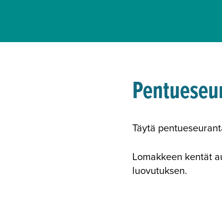
Pentueseu
Täytä pentueseuranta
Lomakkeen kentät auk
luovutuksen.